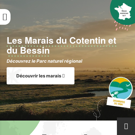
Aller
au
contenu
principal
Les Marais du Cotentin et
du Bessin
Découvrez le Parc naturel régional
Découvrir les marais