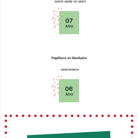
SAINTE-MARIE-DU-MONT
07
AOU
Papillons et libellules
MARCHESIEUX
06
AOU