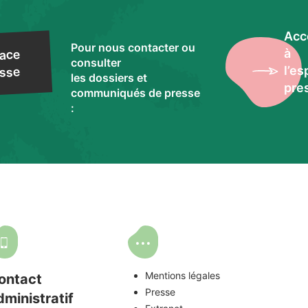
Acc
Pour nous contacter ou
à
ace
consulter
l’e
sse
les dossiers et
pre
communiqués de presse
:
Mentions légales
ontact
Presse
dministratif