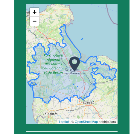
+
−
Leaflet
| ©
OpenStreetMap
contributors