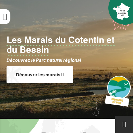
Aller
au
contenu
principal
Les Marais du Cotentin et
du Bessin
Découvrez le Parc naturel régional
Découvrir les marais