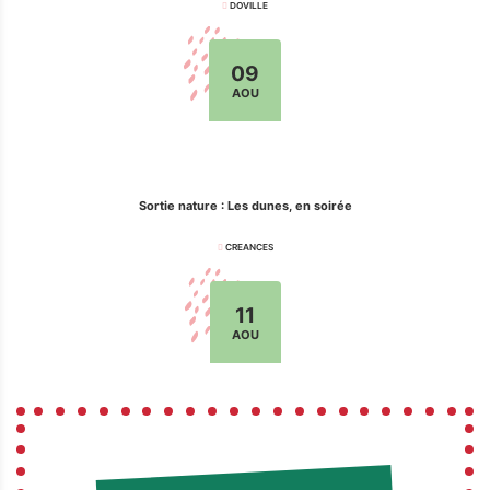
DOVILLE
09
AOU
Sortie nature : Les dunes, en soirée
CREANCES
11
AOU