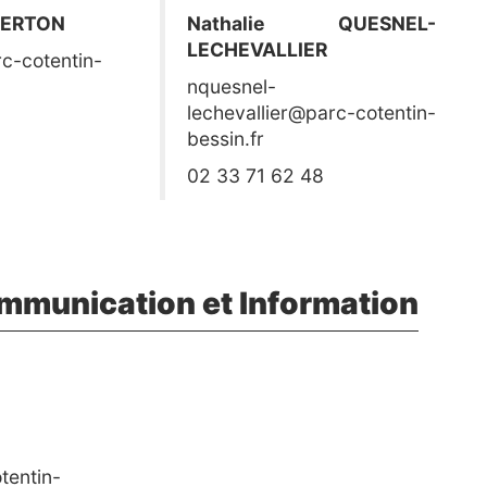
BERTON
Nathalie QUESNEL-
LECHEVALLIER
c-cotentin-
nquesnel-
lechevallier@parc-cotentin-
bessin.fr
02 33 71 62 48
mmunication et Information
tentin-