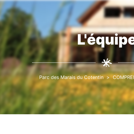
L'équip
Fil
d'Ariane
Parc des Marais du Cotentin
COMPRE