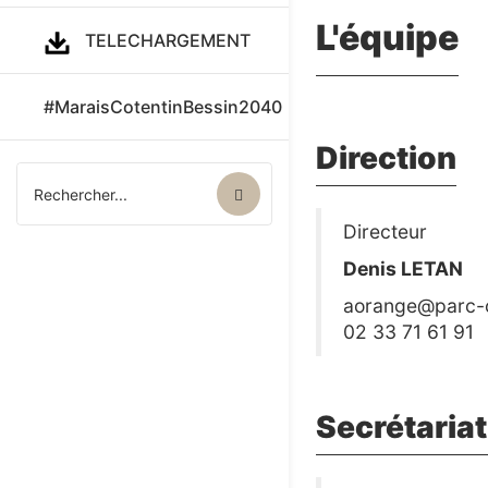
L'équipe
TELECHARGEMENT
#MaraisCotentinBessin2040
Direction
Directeur
Denis LETAN
aorange@parc-c
02 33 71 61 91
Secrétaria