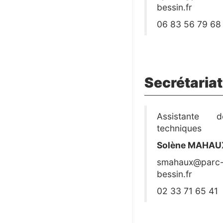
bessin.fr
06 83 56 79 68
Secrétariat
Assistante 
techniques
Solène MAHAU
smahaux@parc-c
bessin.fr
02 33 71 65 41