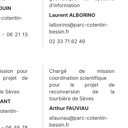
d'information
OUIN
Laurent ALBORINO
cotentin-
lalborino@parc-cotentin-
bessin.fr
 - 06 21 13
02 33 71 62 49
ssion pour
Chargé de mission
u projet de
coordination scientifique
pour le projet de
 de Sèves
reconversion de la
tourbière de Sèves
RANT
Arthur FAUVIAU
otentin-
afauviau@parc-cotentin-
bessin.fr
 - 06 49 78