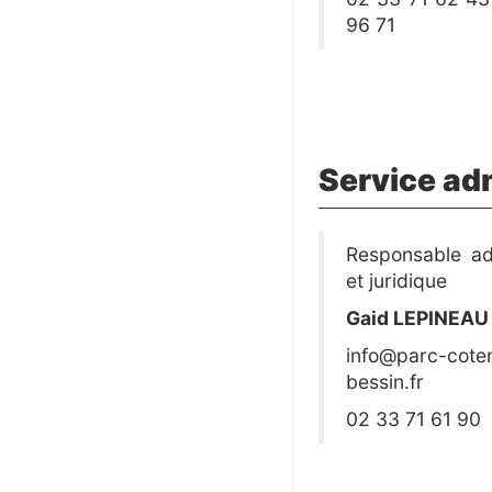
96 71
Service adm
Responsable adm
et juridique
Gaid LEPINEAU
info@parc-coten
bessin.fr
02 33 71 61 90