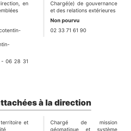
irection, en
Chargé(e) de gouvernance
emblées
et des relations extérieures
E
Non pourvu
otentin-
02 33 71 61 90
tin-
 - 06 28 31
ttachées à la direction
territoire et
Chargé de mission
ité
géomatique et système