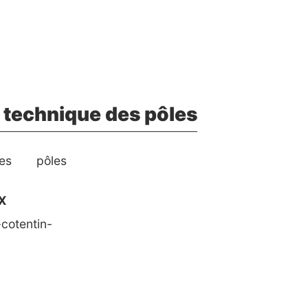
 technique des pôles
des pôles
X
otentin-