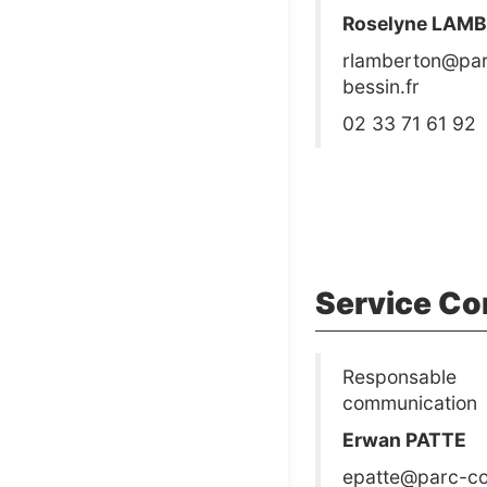
Roselyne LAM
rlamberton@par
bessin.fr
02 33 71 61 92
Service Co
Responsable
communication
Erwan PATTE
epatte@parc-co