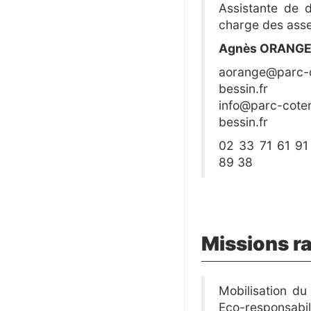
Assistante de d
charge des ass
Agnès ORANG
aorange@parc-c
bessin.fr
info@parc-coten
bessin.fr
02 33 71 61 91
89 38
Missions ra
Mobilisation du 
Eco-responsabil