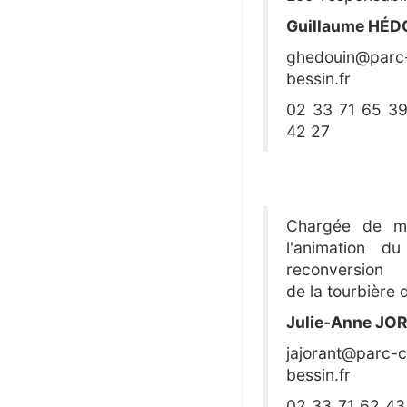
Guillaume HÉD
ghedouin@parc-
bessin.fr
02 33 71 65 39
42 27
Chargée de mi
l'animation d
reconversion
de la tourbière
Julie-Anne JO
jajorant@parc-c
bessin.fr
02 33 71 62 43