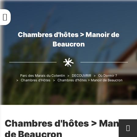
Aller
au
contenu
principal
Chambres d'hôtes > Manoir de
Fil
Beaucron
d'Ariane
Parc des Marais du Cotentin
DECOUVRIR
Où Dormir ?
Fil
Chambres d'Hôtes
Chambres d'hôtes > Manoir de Beaucron
d'Ariane
Chambres d'hôtes > Manoir
de Beaucron