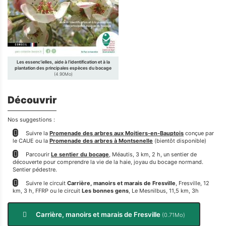
Les essenc’ielles, aide à l’identification et à la
plantation des principales espèces du bocage
(4.90Mo)
Découvrir
Nos suggestions :
Suivre la
Promenade des arbres aux Moitiers-en-Bauptois
conçue par
le CAUE ou la
Promenade des arbres à Montsenelle
(bientôt disponible)
Parcourir
Le sentier du bocage
, Méautis, 3 km, 2 h, un sentier de
découverte pour comprendre la vie de la haie, joyau du bocage normand.
Sentier pédestre.
Suivre le circuit
Carrière, manoirs et marais de Fresville
, Fresville, 12
km, 3 h, FFRP ou le circuit
Les bonnes gens
, Le Mesnilbus, 11,5 km, 3h
Carrière, manoirs et marais de Fresville
(0.71Mo)