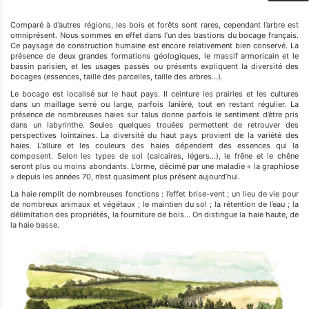
Comparé à d’autres régions, les bois et forêts sont rares, cependant l’arbre est
omniprésent. Nous sommes en effet dans l’un des bastions du bocage français.
Ce paysage de construction humaine est encore relativement bien conservé. La
présence de deux grandes formations géologiques, le massif armoricain et le
bassin parisien, et les usages passés ou présents expliquent la diversité des
bocages (essences, taille des parcelles, taille des arbres…).
Le bocage est localisé sur le haut pays. Il ceinture les prairies et les cultures
dans un maillage serré ou large, parfois lanièré, tout en restant régulier. La
présence de nombreuses haies sur talus donne parfois le sentiment d’être pris
dans un labyrinthe. Seules quelques trouées permettent de retrouver des
perspectives lointaines. La diversité du haut pays provient de la variété des
haies. L’allure et les couleurs des haies dépendent des essences qui la
composent. Selon les types de sol (calcaires, légers...), le frêne et le chêne
seront plus ou moins abondants. L’orme, décimé par une maladie « la graphiose
» depuis les années 70, n’est quasiment plus présent aujourd’hui.
La haie remplit de nombreuses fonctions : l’effet brise-vent ; un lieu de vie pour
de nombreux animaux et végétaux ; le maintien du sol ; la rétention de l’eau ; la
délimitation des propriétés, la fourniture de bois… On distingue la haie haute, de
la haie basse.