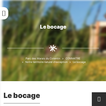
Aller
au
contenu
principal
Le bocage
Fil
d'Ariane
Parc des Marais du Cotentin
CONNAITRE
Fil
Notre territoire naturel d'exception
Le bocage
d'Ariane
Le bocage