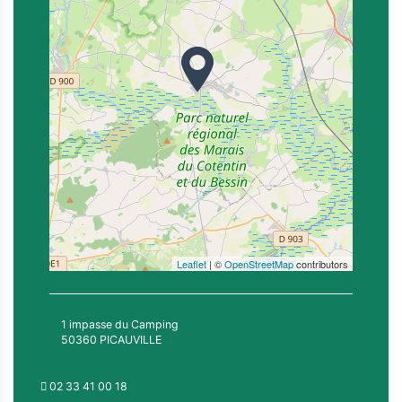
Leaflet
| ©
OpenStreetMap
contributors
1 impasse du Camping
50360 PICAUVILLE
02 33 41 00 18