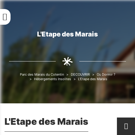
Aller
au
contenu
principal
L'Etape des Marais
Fil
d'Ariane
Parc des Marais du Cotentin
DECOUVRIR
Où Dormir ?
Fil
Hébergements Insolites
L'Etape des Marais
d'Ariane
L'Etape des Marais