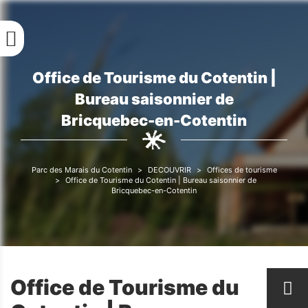
Aller
au
contenu
principal
Office de Tourisme du Cotentin |
Fil
Bureau saisonnier de
d'Ariane
Bricquebec-en-Cotentin
Parc des Marais du Cotentin
DECOUVRIR
Offices de tourisme
Fil
Office de Tourisme du Cotentin | Bureau saisonnier de
Bricquebec-en-Cotentin
d'Ariane
Office de Tourisme du