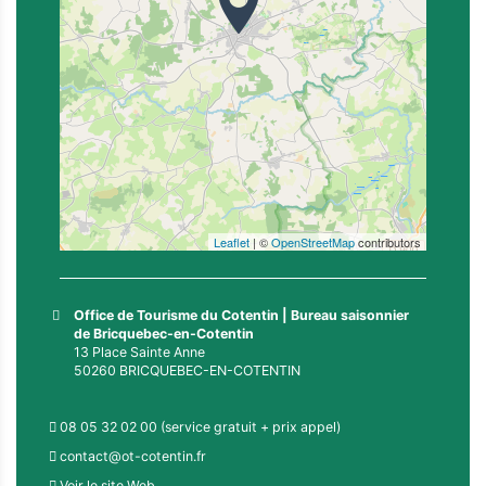
Leaflet
| ©
OpenStreetMap
contributors
Office de Tourisme du Cotentin | Bureau saisonnier
de Bricquebec-en-Cotentin
13 Place Sainte Anne
50260 BRICQUEBEC-EN-COTENTIN
08 05 32 02 00 (service gratuit + prix appel)
contact@ot-cotentin.fr
Voir le site Web