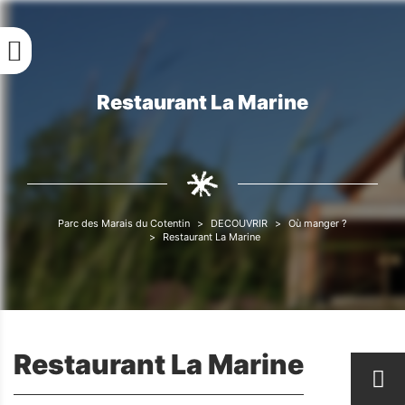
Aller
au
contenu
principal
Restaurant La Marine
Fil
d'Ariane
Parc des Marais du Cotentin
DECOUVRIR
Où manger ?
Fil
Restaurant La Marine
d'Ariane
Restaurant La Marine