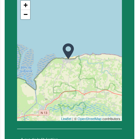
+
−
Leaflet
| ©
OpenStreetMap
contributors