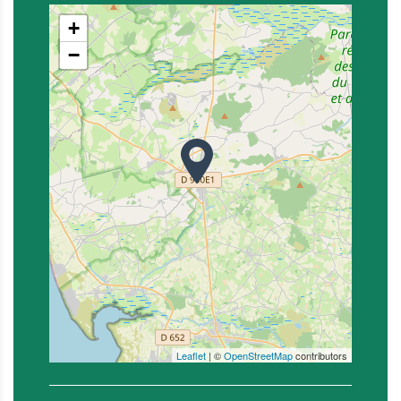
+
−
Leaflet
| ©
OpenStreetMap
contributors