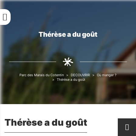
Aller
au
contenu
principal
Thérèse a du goût
Fil
d'Ariane
Parc des Marais du Cotentin
DECOUVRIR
Où manger ?
Fil
Thérèse a du goût
d'Ariane
Thérèse a du goût