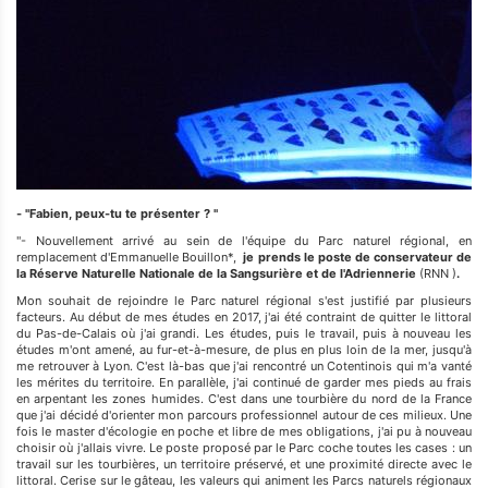
- "Fabien, peux-tu te présenter ? "
"- Nouvellement arrivé au sein de l'équipe du Parc naturel régional, en
remplacement d'Emmanuelle Bouillon*,
je prends le poste de conservateur de
la Réserve Naturelle Nationale de la Sangsurière et de l'Adriennerie
(RNN )
.
Mon souhait de rejoindre le Parc naturel régional s'est justifié par plusieurs
facteurs. Au début de mes études en 2017, j'ai été contraint de quitter le littoral
du Pas-de-Calais où j'ai grandi. Les études, puis le travail, puis à nouveau les
études m'ont amené, au fur-et-à-mesure, de plus en plus loin de la mer, jusqu'à
me retrouver à Lyon. C'est là-bas que j'ai rencontré un Cotentinois qui m'a vanté
les mérites du territoire. En parallèle, j'ai continué de garder mes pieds au frais
en arpentant les zones humides. C'est dans une tourbière du nord de la France
que j'ai décidé d'orienter mon parcours professionnel autour de ces milieux. Une
fois le master d'écologie en poche et libre de mes obligations, j'ai pu à nouveau
choisir où j'allais vivre. Le poste proposé par le Parc coche toutes les cases : un
travail sur les tourbières, un territoire préservé, et une proximité directe avec le
littoral. Cerise sur le gâteau, les valeurs qui animent les Parcs naturels régionaux