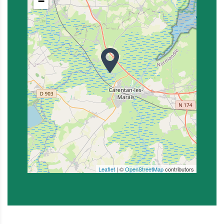
−
Leaflet
| ©
OpenStreetMap
contributors