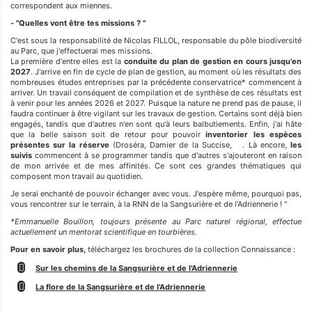
correspondent aux miennes.
- "Quelles vont être tes missions ? "
C'est sous la responsabilité de Nicolas FILLOL, responsable du pôle biodiversité
au Parc, que j'effectuerai mes missions.
La première d'entre elles est la
conduite du plan de gestion en cours jusqu'en
2027
. J'arrive en fin de cycle de plan de gestion, au moment où les résultats des
nombreuses études entreprises par la précédente conservatrice* commencent à
arriver. Un travail conséquent de compilation et de synthèse de ces résultats est
à venir pour les années 2026 et 2027. Puisque la nature ne prend pas de pause, il
faudra continuer à être vigilant sur les travaux de gestion. Certains sont déjà bien
engagés, tandis que d'autres n'en sont qu'à leurs balbutiements. Enfin, j'ai hâte
que la belle saison soit de retour pour pouvoir
inventorier les espèces
présentes sur la réserve
(Droséra, Damier de la Succise, . Là encore,
les
suivis
commencent à se programmer tandis que d'autres s'ajouteront en raison
de mon arrivée et de mes affinités. Ce sont ces grandes thématiques qui
composent mon travail au quotidien.
Je serai enchanté de pouvoir échanger avec vous. J'espère même, pourquoi pas,
vous rencontrer sur le terrain, à la RNN de la Sangsurière et de l'Adriennerie ! "
*Emmanuelle Bouillon, toujours présente au Parc naturel régional, effectue
actuellement un mentorat scientifique en tourbières.
Pour en savoir plus,
téléchargez les brochures de la collection Connaissance :
Sur les chemins de la Sangsurière et de l'Adriennerie
La flore de la Sangsurière et de l'Adriennerie