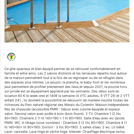
Ce gîte spacieux et bien équipé permet de se retrouver confortablement en
famille et entre amis. Les 2 salons distincts et les terrasses répartis tout autour
de la maison permettent tout à la fois de se regrouper ou de se réfugier dans
des espaces plus intimes. Le jacuzzi, la plancha, le baby-foot et les nombreux
jeux permettent de profiter pleinement des lieux,et depuis 2021, la piscine hors
sol privée est un équipement apprécié par les estivants. Des vélos sont en
location 60 € le week-end et 140€ la semaine (4 VTC adultes, 6 VTT 26' et 2 VTT
enfant 24') ; ils donnent la possibilité de découvrir de manière insolite toutes les
richesses du Parc naturel régional des Marais du Cotentin. Maison indépendante.
Rez de chaussée (accessible PMR) : Séjour avec cuisine équipée et espace
salon. Second salon avec poêle à bois (bois fourni). 2 TV. Chambre 1 (2 lits
90x190). Chambre 2 (1 lit 140x190 + 1 lit 90x190). Salle d'eau avec wc (accès
PMR). WC. A l'étage (sous combles) : Chambre 3 (2 lits 90x190). Chambre 4 (1
lit 140x90+ lit 90x190). Dortoir : 3 lits 90x190). 2 salles d'eau. 2 wc. Lit bébé.
Lave- vaisselle. Lave linge et sèche linge. Internet. Chauffage électrique inclus.