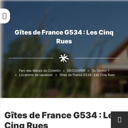
Aller
au
contenu
principal
Gîtes de France G534 : Les Cinq
Fil
Rues
d'Ariane
Parc des Marais du Cotentin
DECOUVRIR
Où Dormir ?
Fil
Locations de vacances
Gîtes de France G534 : Les Cinq Rues
d'Ariane
Gîtes de France G534 : Les
Cinq Rues