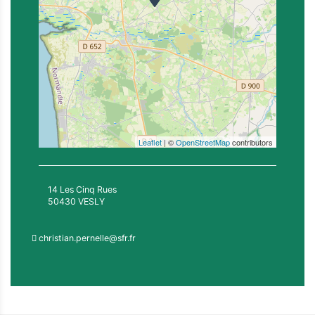
Leaflet
| ©
OpenStreetMap
contributors
14 Les Cinq Rues
50430 VESLY
christian.pernelle@sfr.fr