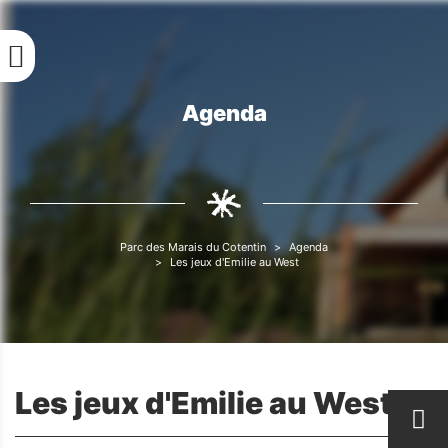
Aller
au
contenu
principal
Agenda
Fil
d'Ariane
Parc des Marais du Cotentin
Agenda
Fil
Les jeux d'Emilie au West
d'Ariane
Les jeux d'Emilie au West