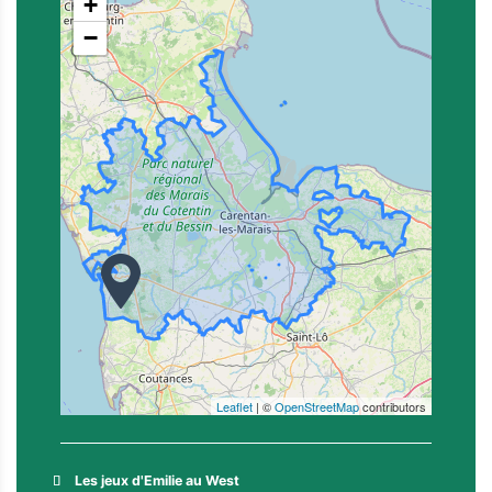
+
−
Leaflet
| ©
OpenStreetMap
contributors
Les jeux d'Emilie au West