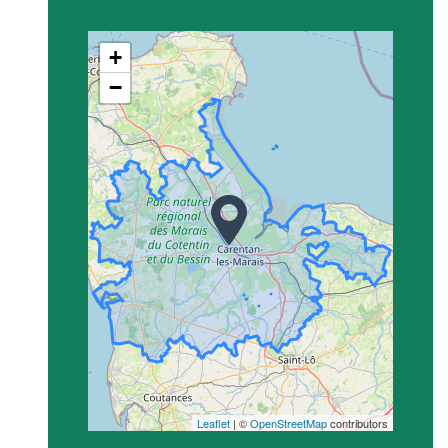
+
−
Leaflet
| ©
OpenStreetMap
contributors