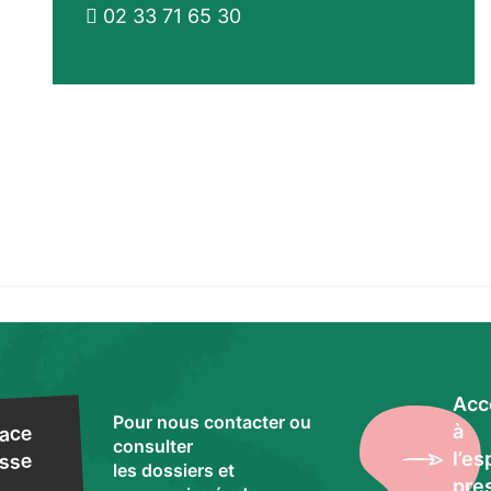
02 33 71 65 30
Acc
Pour nous contacter ou
à
ace
consulter
l’e
sse
les dossiers et
pre