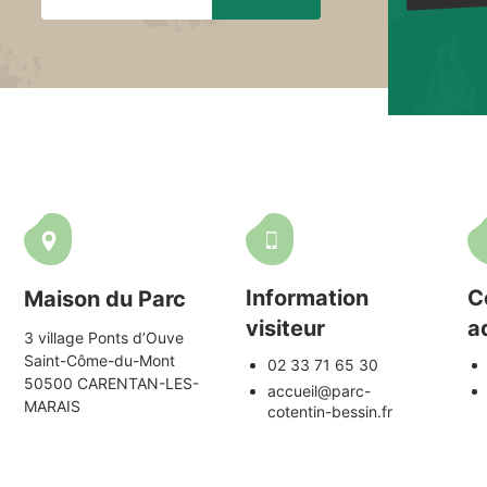
Information
C
Maison du Parc
visiteur
a
3 village Ponts d’Ouve
Saint-Côme-du-Mont
02 33 71 65 30
50500 CARENTAN-LES-
accueil@parc-
MARAIS
cotentin-bessin.fr