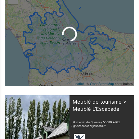
Leaflet
| ©
OpenStreetMap
contributors
Meublé de tourisme >
Meublé L’Escapade
6 chemin du Quesnay
50680
AIREL
gitelescapade@outlook.fr