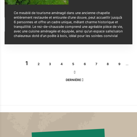
Ce meublé de tourisme aménagé dans une ancienne chapelle
entièrement restaurée et entourée d’une douve, peut accueillir jusqu’à
6 personnes et offre un cadre unique, mêlant charme historique et
tranquillité. Le rez-de-chaussée comprend une agréable pièce de vie,
avec une cuisine aménagée et équipée, ainsi qu’un espace salle/salon
chaleureux doté d’un poêle à bois, idéal pour les soirées convivial
Pagination
PAGE
1
…
PAGE
2
PAGE
3
PAGE
4
PAGE
5
PAGE
6
PAGE
7
PAGE
8
PAGE
9
COURANTE
PAGE
SUIVANTE
DERNIÈRE
DERNIÈRE
PAGE