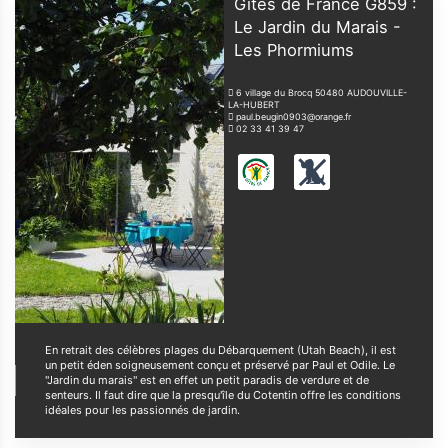
Gîtes de France G859 :
Le Jardin du Marais -
Les Phormiums
6 village du Brocq
50480
AUDOUVILLE-
LA-HUBERT
paul.beugin0903@orange.fr
02 33 41 39 47
En retrait des célèbres plages du Débarquement (Utah Beach), il est
un petit éden soigneusement conçu et préservé par Paul et Odile. Le
"Jardin du marais" est en effet un petit paradis de verdure et de
senteurs. Il faut dire que la presqu'île du Cotentin offre les conditions
idéales pour les passionnés de jardin.