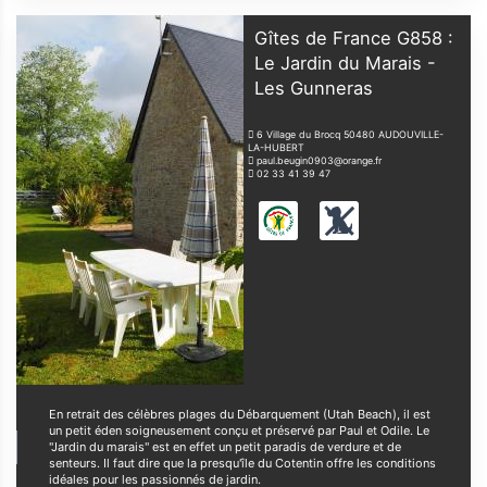
Gîtes de France G858 :
Le Jardin du Marais -
Les Gunneras
6 Village du Brocq
50480
AUDOUVILLE-
LA-HUBERT
paul.beugin0903@orange.fr
02 33 41 39 47
En retrait des célèbres plages du Débarquement (Utah Beach), il est
un petit éden soigneusement conçu et préservé par Paul et Odile. Le
"Jardin du marais" est en effet un petit paradis de verdure et de
senteurs. Il faut dire que la presqu'île du Cotentin offre les conditions
idéales pour les passionnés de jardin.