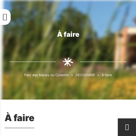
Aller
au
contenu
principal
À faire
Fil
d'Ariane
Parc des Marais du Cotentin
DECOUVRIR
À faire
Fil
d'Ariane
À faire