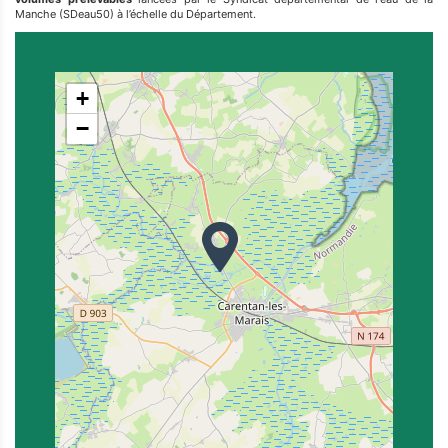
Manche (SDeau50) à l’échelle du Département.
+
−