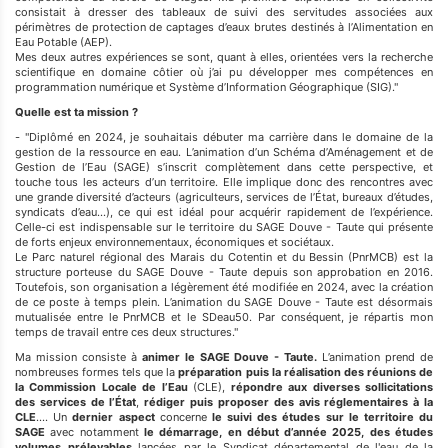
consistait à dresser des tableaux de suivi des servitudes associées aux
périmètres de protection de captages d’eaux brutes destinés à l’Alimentation en
Eau Potable (AEP).
Mes deux autres expériences se sont, quant à elles, orientées vers la recherche
scientifique en domaine côtier où j’ai pu développer mes compétences en
programmation numérique et Système d’Information Géographique (SIG)."
Quelle est ta mission ?
- "Diplômé en 2024, je souhaitais débuter ma carrière dans le domaine de la
gestion de la ressource en eau. L’animation d’un Schéma d’Aménagement et de
Gestion de l’Eau (SAGE) s’inscrit complètement dans cette perspective, et
touche tous les acteurs d’un territoire. Elle implique donc des rencontres avec
une grande diversité d’acteurs (agriculteurs, services de l’État, bureaux d’études,
syndicats d’eau…), ce qui est idéal pour acquérir rapidement de l’expérience.
Celle-ci est indispensable sur le territoire du SAGE Douve - Taute qui présente
de forts enjeux environnementaux, économiques et sociétaux.
Le Parc naturel régional des Marais du Cotentin et du Bessin (PnrMCB) est la
structure porteuse du SAGE Douve - Taute depuis son approbation en 2016.
Toutefois, son organisation a légèrement été modifiée en 2024, avec la création
de ce poste à temps plein. L’animation du SAGE Douve - Taute est désormais
mutualisée entre le PnrMCB et le SDeau50. Par conséquent, je répartis mon
temps de travail entre ces deux structures."
Ma mission consiste à
animer le SAGE Douve - Taute.
L’animation prend de
nombreuses formes tels que la
préparation puis la réalisation des réunions de
la Commission Locale de l’Eau
(CLE),
répondre aux diverses sollicitations
des services de l’État
,
rédiger puis proposer des avis réglementaires à la
CLE
…. Un
dernier aspect
concerne
le suivi des études sur le territoire du
SAGE
avec notamment
le démarrage, en début d’année 2025, des études
volumes prélevables
lancées par le Syndicat départemental de l'eau de la