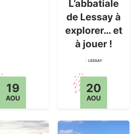
L’abbatiale
de Lessay à
explorer… et
à jouer !
LESSAY
19
20
AOU
AOU