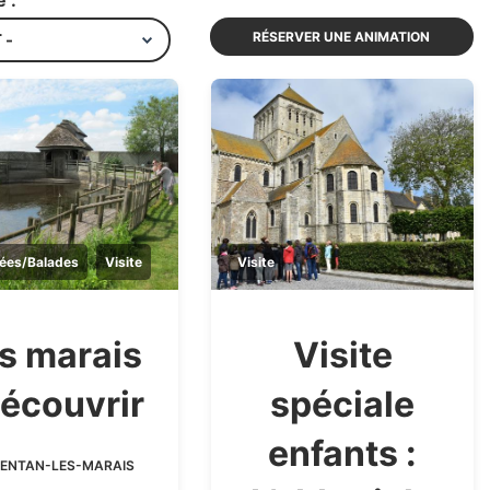
 :
RÉSERVER UNE ANIMATION
ées/Balades
Visite
Visite
s marais
Visite
découvrir
spéciale
enfants :
ENTAN-LES-MARAIS