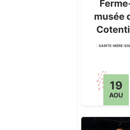
Ferme
musée 
Cotent
SAINTE-MERE-EGL
19
AOU