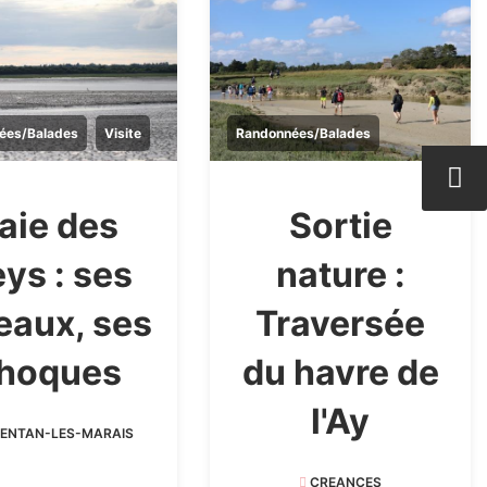
ées/Balades
Visite
Randonnées/Balades
aie des
Sortie
ys : ses
nature :
eaux, ses
Traversée
hoques
du havre de
l'Ay
ENTAN-LES-MARAIS
CREANCES