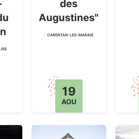
-
des
du
Augustines"
in
CARENTAN-LES-MARAIS
ISE
19
AOU