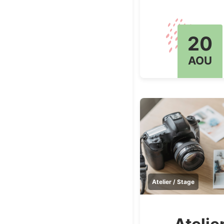
20
AOU
Atelier / Stage