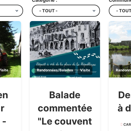
Catégorie :
Commune
isite
Randonnées/Balades
Visite
Randonn
en
Balade
De
r
commentée
à 
 -
"Le couvent
CAR