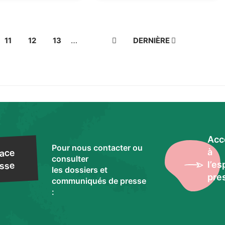
…
PAGE
11
PAGE
12
PAGE
13
PAGE
DERNIÈRE
DERNIÈRE
SUIVANTE
PAGE
NTE
Acc
Pour nous contacter ou
à
ace
consulter
l’e
sse
les dossiers et
pre
communiqués de presse
: