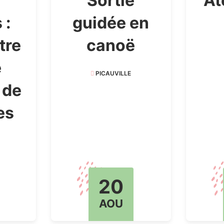
r
Sortie
At
 :
guidée en
tre
canoë
e
PICAUVILLE
 de
es
20
AOU