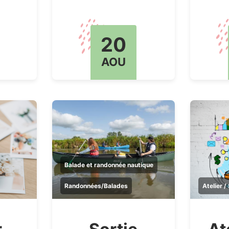
20
AOU
Balade et randonnée nautique
Randonnées/Balades
Atelier /