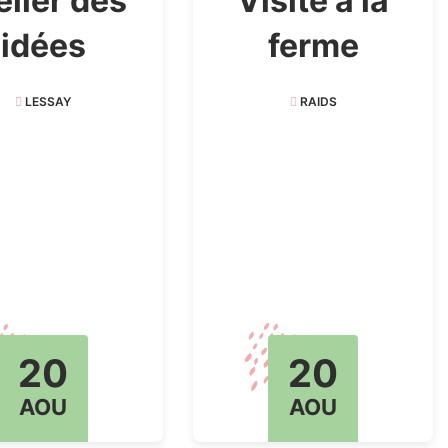
elier des
Visite à la
idées
ferme
LESSAY
RAIDS
20
20
AOU
AOU