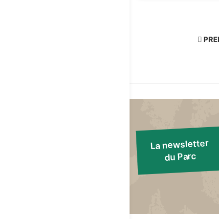
Pagination
PRE
PRE
PAG
La newsletter
du Parc