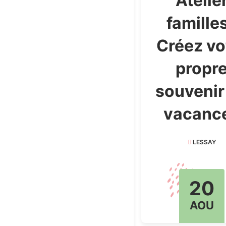
Atelie
familles
Créez vo
propr
souvenir
vacanc
LESSAY
20
AOU