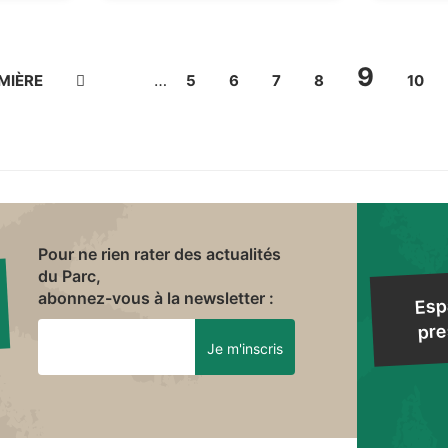
PAGE
9
…
MIÈRE
MIÈRE
PAGE
PAGE
5
PAGE
6
PAGE
7
PAGE
8
PAGE
10
E
PRÉCÉDENTE
COURA
Pour ne rien rater des actualités
du Parc,
abonnez-vous à la newsletter :
Esp
pre