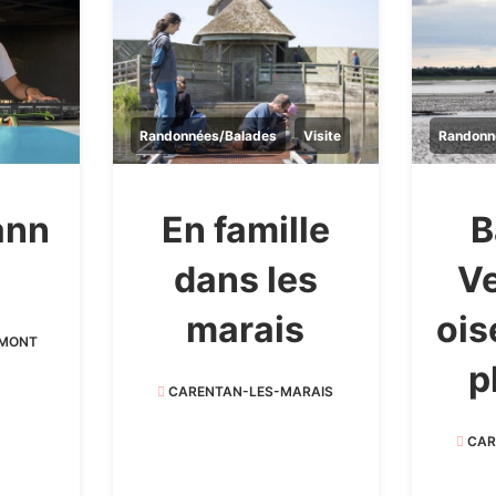
Randonnées/Balades
Visite
Randonn
ann
En famille
B
dans les
Ve
marais
ois
-MONT
p
CARENTAN-LES-MARAIS
CAR