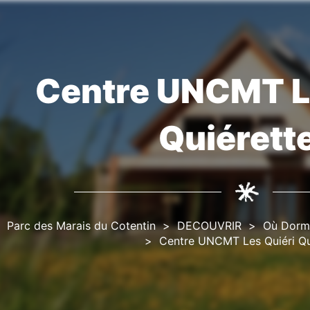
Centre UNCMT L
Fil
d'Ariane
Quiérett
Parc des Marais du Cotentin
DECOUVRIR
Où Dormi
Centre UNCMT Les Quiéri Qu