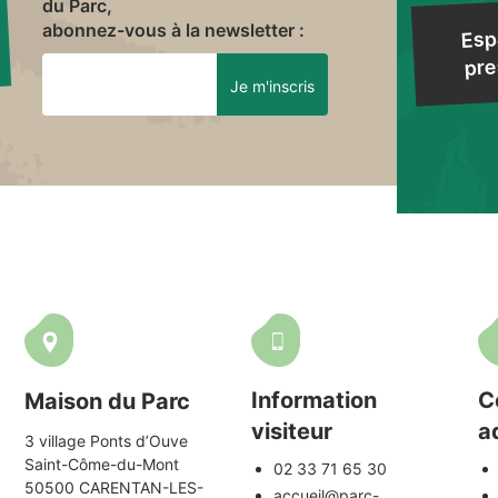
du Parc,
abonnez-vous à la newsletter :
Esp
pre
Information
C
Maison du Parc
visiteur
a
3 village Ponts d’Ouve
Saint-Côme-du-Mont
02 33 71 65 30
50500 CARENTAN-LES-
accueil@parc-