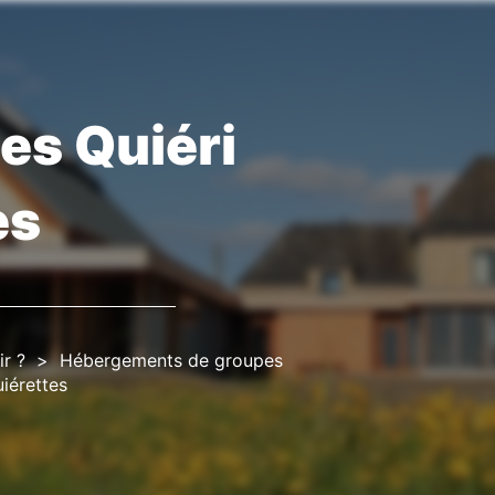
es Quiéri
es
r ?
Hébergements de groupes
iérettes