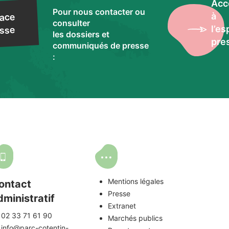
Acc
Pour nous contacter ou
à
ace
consulter
l’e
sse
les dossiers et
pre
communiqués de presse
:
Mentions légales
ontact
Presse
dministratif
Extranet
02 33 71 61 90
Marchés publics
info@parc-cotentin-