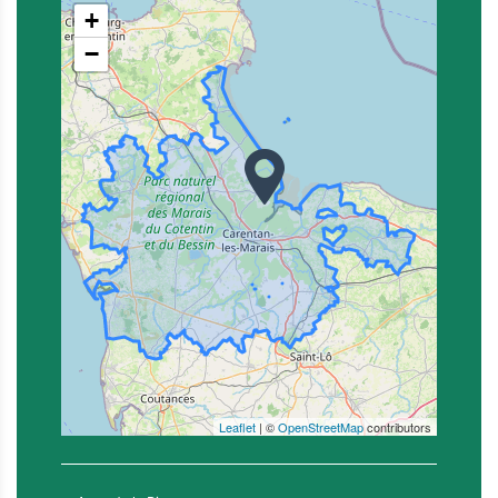
+
−
Leaflet
| ©
OpenStreetMap
contributors