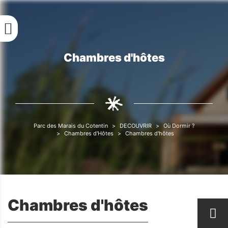
Aller
au
contenu
principal
Chambres d'hôtes
Fil
d'Ariane
Parc des Marais du Cotentin
DECOUVRIR
Où Dormir ?
Fil
Chambres d'Hôtes
Chambres d'hôtes
d'Ariane
Chambres d'hôtes