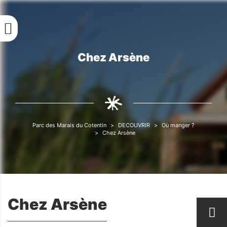
Aller
au
contenu
principal
Chez Arsène
Fil
d'Ariane
Parc des Marais du Cotentin
DECOUVRIR
Où manger ?
Fil
Chez Arsène
d'Ariane
Chez Arsène