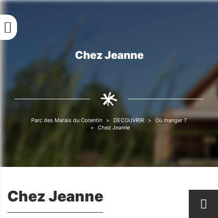
Aller
au
contenu
principal
Chez Jeanne
Fil
d'Ariane
Parc des Marais du Cotentin
DECOUVRIR
Où manger ?
Fil
Chez Jeanne
d'Ariane
Chez Jeanne