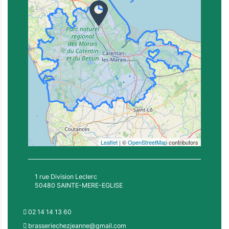
Leaflet
| ©
OpenStreetMap
contributors
1 rue Division Leclerc
50480 SAINTE-MERE-EGLISE
02 14 14 13 60
brasseriechezjeanne@gmail.com