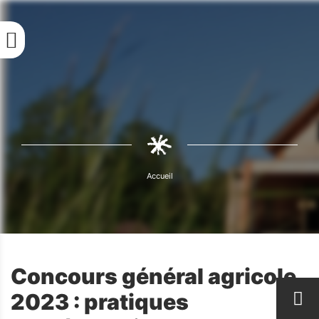
Aller
au
contenu
principal
Fil
d'Ariane
Accueil
Fil
d'Ariane
Concours général agricole
2023 : pratiques