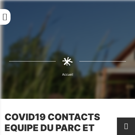
Aller
au
contenu
principal
Fil
d'Ariane
Accueil
Fil
d'Ariane
COVID19 CONTACTS
EQUIPE DU PARC ET