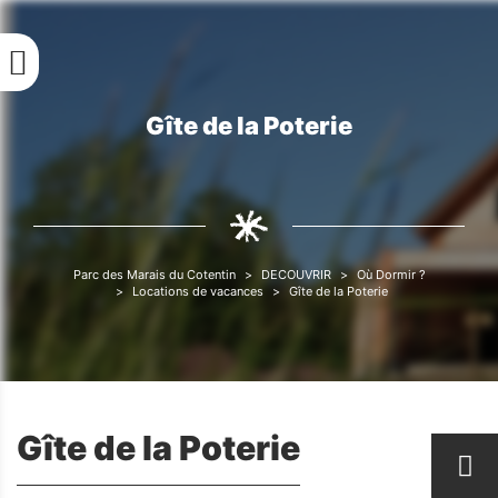
Aller
au
contenu
principal
Gîte de la Poterie
Fil
d'Ariane
Parc des Marais du Cotentin
DECOUVRIR
Où Dormir ?
Fil
Locations de vacances
Gîte de la Poterie
d'Ariane
Gîte de la Poterie