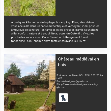
A quelques kilomètres de la plage, le camping l’Étang des Haizes
vous accueille dans un cadre authentique et verdoyant, idéal pour les
amoureux de la nature, les familles et les groupes d’amis souhaitant
allier confort, nature et tranquillité au cœur du Cotentin. Vivez les
plus belles vacances en Coco Sweet, un hébergement fun et
fonctionnel, à mi-chemin entre tente et caravane, sur 16 m².
Château médiéval en
bois
10 route Les Mares BOLLEVILLE
50250
LA
HAYE
ecurie.leseigneur@gmail.com
http://www.ecurie-leseigneur-camping-
gite.com