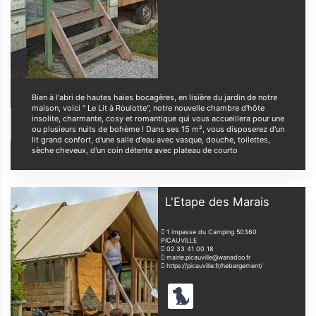
Bien à l'abri de hautes haies bocagères, en lisière du jardin de notre
maison, voici " Le Lit à Roulotte", notre nouvelle chambre d'hôte
insolite, charmante, cosy et romantique qui vous accueillera pour une
ou plusieurs nuits de bohème ! Dans ses 15 m², vous disposerez d'un
lit grand confort, d'une salle d'eau avec vasque, douche, toilettes,
sèche cheveux, d'un coin détente avec plateau de courto
L'Etape des Marais
1 impasse du Camping
50360
PICAUVILLE
02 33 41 00 18
mairie.picauville@wanadoo.fr
https://picauville.fr/hebergement/