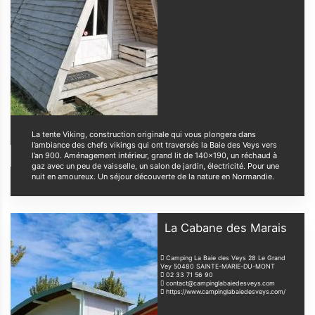
La tente Viking, construction originale qui vous plongera dans
l’ambiance des chefs vikings qui ont traversés la Baie des Veys vers
l’an 900. Aménagement intérieur, grand lit de 140×190, un réchaud à
gaz avec un peu de vaisselle, un salon de jardin, électricité. Pour une
nuit en amoureux. Un séjour découverte de la nature en Normandie.
La Cabane des Marais
Camping La Baie des Veys 28 Le Grand
Vey
50480
SAINTE-MARIE-DU-MONT
02 33 71 56 90
contact@campinglabaiedesveys.com
https://www.campinglabaiedesveys.com/