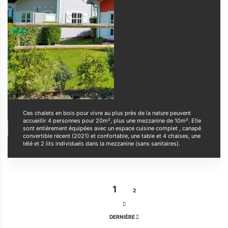
Ces chalets en bois pour vivre au plus près de la nature peuvent
accueillir 4 personnes pour 20m², plus une mezzanine de 10m². Elle
sont entièrement équipées avec un espace cuisine complet , canapé
convertible récent (2021) et confortable, une table et 4 chaises, une
télé et 2 lits individuels dans la mezzanine (sans sanitaires).
Pagination
PAGE
1
PAGE
2
COURANTE
PAGE
SUIVANTE
DERNIÈRE
DERNIÈRE
PAGE