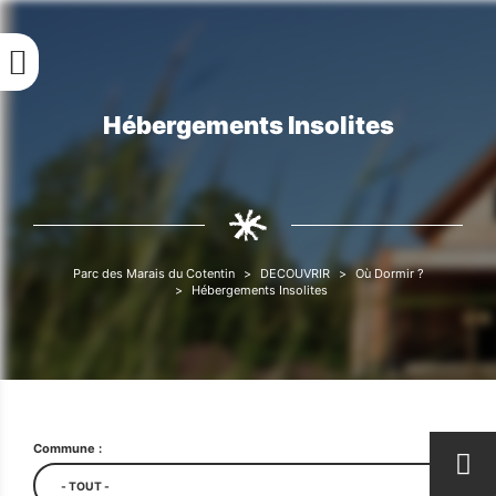
Aller
au
contenu
principal
Hébergements Insolites
Fil
d'Ariane
Parc des Marais du Cotentin
DECOUVRIR
Où Dormir ?
Fil
Hébergements Insolites
d'Ariane
Commune :