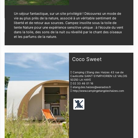
Un séjour fantastique, sur un site privilégié ! Découvrez un mode de
vie au plus près de la nature, associé à un véritable sentiment de
liberté et de retour aux sources. Campez insolite sous la toile de
tente Nature pour une expérience sensitive unique : à l'écoute du vent
dans la toile, des sons de la nuit ou réveillé par le chant des oiseaux
et les parfums de la nature.
Coco Sweet
Camping L'Etang des Haizes 43 rue de
Cauticotte SAINT-SYMPHORIEN-LE-VALOIS
50250
LA HAYE
02 33 46 01 16
etang.des.haizes@wanadoo.fr
http://www.campingetangdeshaizes.com