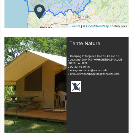
Leaflet
| ©
OpenStreetMap
contributors
Tente Nature
Camping L'Etang des Haizes 43 rue de
Cauticotte SAINT-SYMPHORIEN-LE-VALOIS
50250
LA HAYE
02 33 46 01 16
etang.des.haizes@wanadoo.fr
http://www.campingetangdeshaizes.com