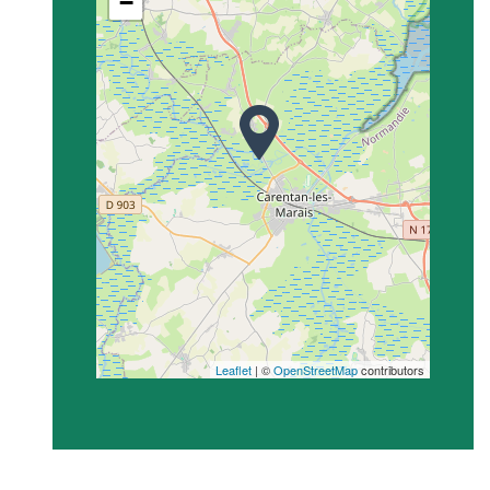
−
Leaflet
| ©
OpenStreetMap
contributors