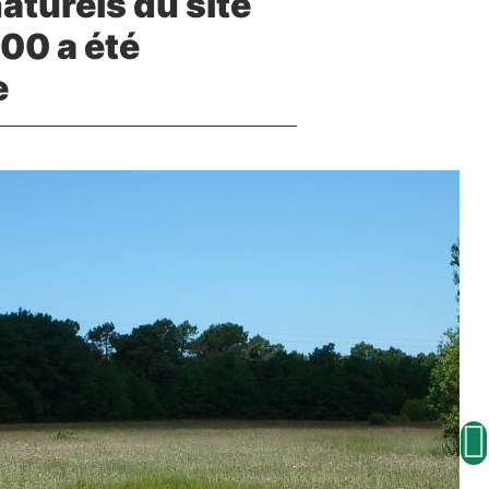
aturels du site
00 a été
e