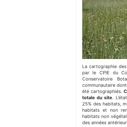
La cartographie des 
par le CPIE du Co
Conservatoire Bot
communautaire dont 3
été cartographiés.
C
totale du site
. L’ét
25% des habitats, m
habitats et non re
habitats non végétal
des années antérieure