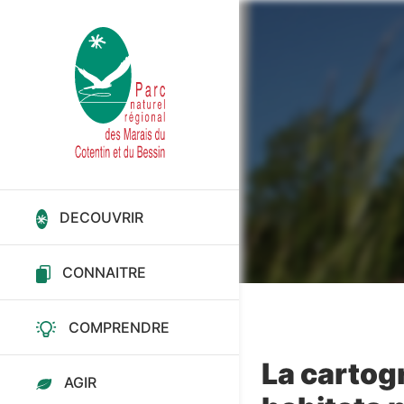
Aller
au
contenu
principal
Fil
d'Ariane
DECOUVRIR
CONNAITRE
COMPRENDRE
La cartog
AGIR