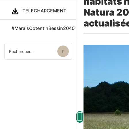
habitats n
Natura 20
TELECHARGEMENT
actualisé
#MaraisCotentinBessin2040