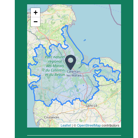
+
−
Leaflet
| ©
OpenStreetMap
contributors