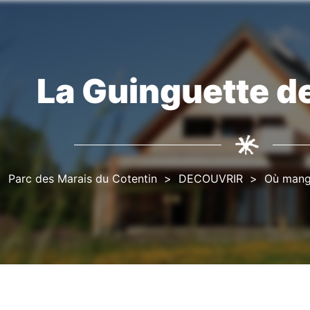
La Guinguette d
Fil
d'Ariane
Parc des Marais du Cotentin
DECOUVRIR
Où mang