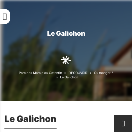
Aller
au
contenu
principal
Le Galichon
Fil
d'Ariane
Parc des Marais du Cotentin
DECOUVRIR
Où manger ?
Fil
Le Galichon
d'Ariane
Le Galichon