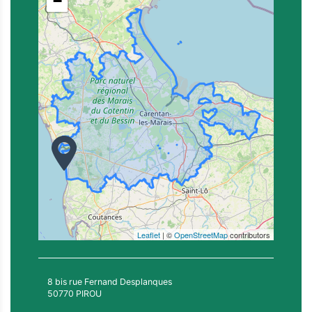
−
Leaflet
| ©
OpenStreetMap
contributors
8 bis rue Fernand Desplanques
50770 PIROU