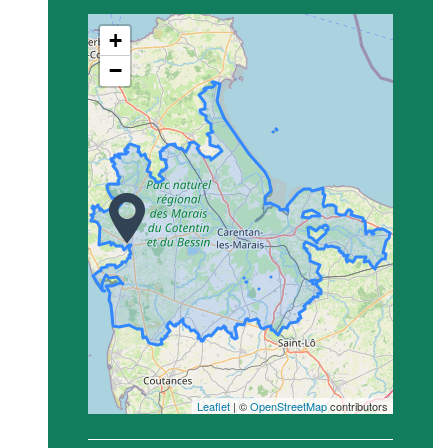
+
−
Leaflet
| ©
OpenStreetMap
contributors