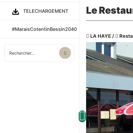
Le Restau
TELECHARGEMENT
#MaraisCotentinBessin2040
LA HAYE
/
Resta