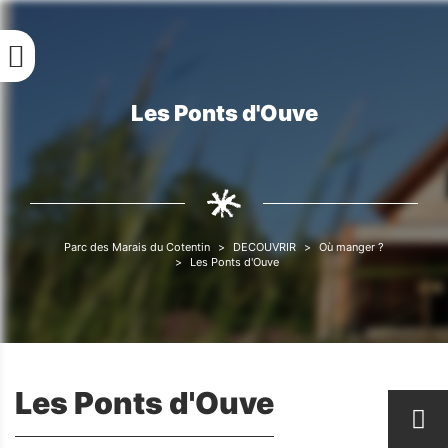
Aller
au
contenu
principal
Les Ponts d'Ouve
Fil
d'Ariane
Parc des Marais du Cotentin
DECOUVRIR
Où manger ?
Fil
Les Ponts d'Ouve
d'Ariane
Les Ponts d'Ouve