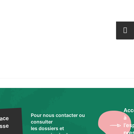
Acc
Pour nous contacter ou
à
ace
consulter
l’e
sse
les dossiers et
pre