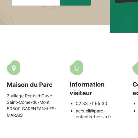
Information
C
Maison du Parc
visiteur
a
3 village Ponts d’Ouve
Saint-Côme-du-Mont
02 33 71 65 30
50500 CARENTAN-LES-
accueil@parc-
MARAIS
cotentin-bessin.fr