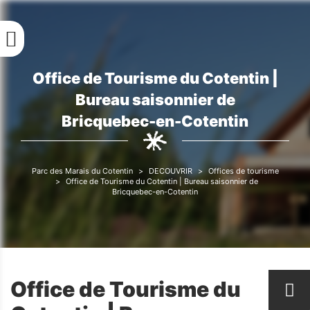
Aller
au
contenu
principal
Office de Tourisme du Cotentin |
Fil
Bureau saisonnier de
d'Ariane
Bricquebec-en-Cotentin
Parc des Marais du Cotentin
DECOUVRIR
Offices de tourisme
Fil
Office de Tourisme du Cotentin | Bureau saisonnier de
Bricquebec-en-Cotentin
d'Ariane
Office de Tourisme du