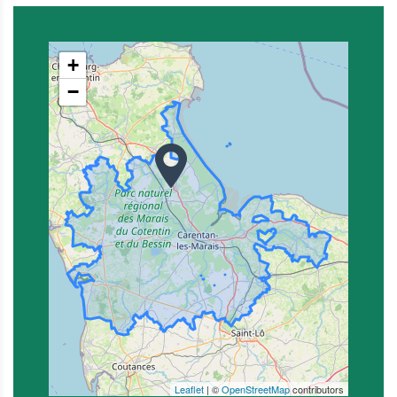
+
−
Leaflet
| ©
OpenStreetMap
contributors