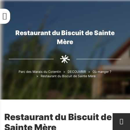
Aller
au
contenu
principal
Restaurant du Biscuit de Sainte
Fil
Mère
d'Ariane
Parc des Marais du Cotentin
DECOUVRIR
Où manger ?
Fil
Restaurant du Biscuit de Sainte Mère
d'Ariane
Restaurant du Biscuit de
Sainte Mère