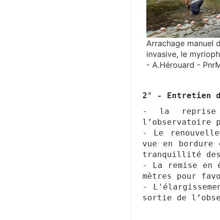
Arrachage manuel d
invasive, le myrioph
- A.Hérouard - Pn
2° - Entretien 
- la reprise
l’observatoire 
- Le renouvell
vue en bordure 
tranquillité de
- La remise en 
mètres pour fav
- L'élargisseme
sortie de l’obs