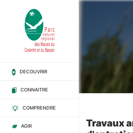
Aller
au
contenu
principal
Fil
d'Ariane
DECOUVRIR
CONNAITRE
COMPRENDRE
Travaux 
AGIR