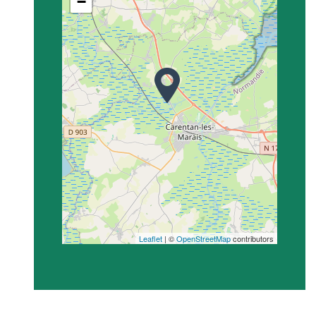
−
Leaflet
| ©
OpenStreetMap
contributors