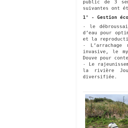
public de 3 se
suivantes ont é
1° - Gestion éc
- le débroussa
d’eau pour opti
et la reproduct
- L’arrachage 
invasive, le m
Douve pour cont
- Le rajeunisse
la rivière Jo
diversifiée.