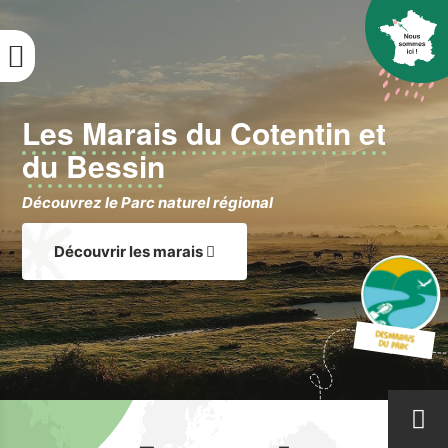
Aller
au
contenu
principal
Les Marais du Cotentin et
du Bessin
Découvrez le Parc naturel régional
Découvrir les marais