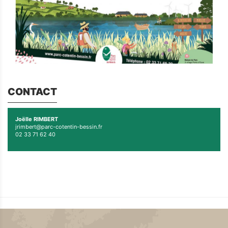
CONTACT
Joëlle RIMBERT
jrimbert@parc-cotentin-bessin.fr
02 33 71 62 40