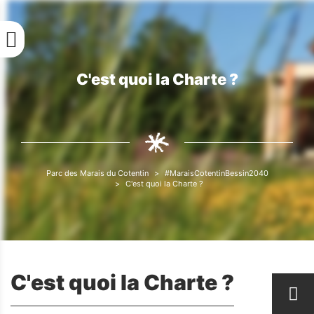
Aller
au
contenu
principal
C'est quoi la Charte ?
Fil
d'Ariane
Parc des Marais du Cotentin
#MaraisCotentinBessin2040
Fil
C'est quoi la Charte ?
d'Ariane
C'est quoi la Charte ?