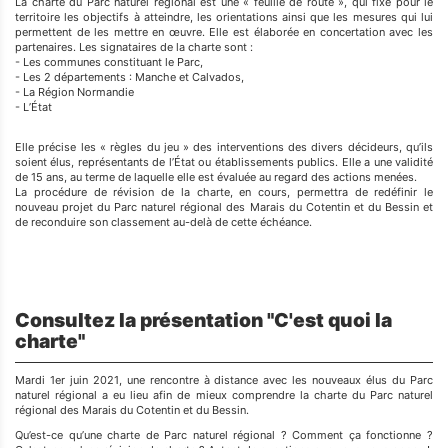
La charte du Parc naturel régional est une « feuille de route », qui fixe pour le
territoire les objectifs à atteindre, les orientations ainsi que les mesures qui lui
permettent de les mettre en œuvre. Elle est élaborée en concertation avec les
partenaires. Les signataires de la charte sont :
- Les communes constituant le Parc,
- Les 2 départements : Manche et Calvados,
- La Région Normandie
- L’État
Elle précise les « règles du jeu » des interventions des divers décideurs, qu’ils
soient élus, représentants de l’État ou établissements publics. Elle a une validité
de 15 ans, au terme de laquelle elle est évaluée au regard des actions menées.
La procédure de révision de la charte, en cours, permettra de redéfinir le
nouveau projet du Parc naturel régional des Marais du Cotentin et du Bessin et
de reconduire son classement au-delà de cette échéance.
Consultez la présentation "C'est quoi la
charte"
Mardi 1er juin 2021, une rencontre à distance avec les nouveaux élus du Parc
naturel régional a eu lieu afin de mieux comprendre la charte du Parc naturel
régional des Marais du Cotentin et du Bessin.
Qu’est-ce qu’une charte de Parc naturel régional ? Comment ça fonctionne ?