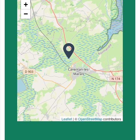
+
−
Leaflet
| ©
OpenStreetMap
contributors