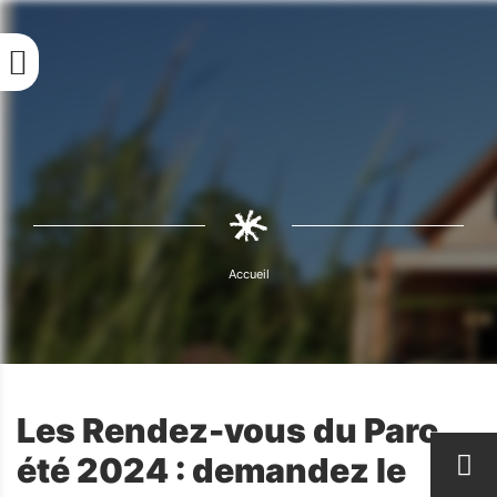
Aller
au
contenu
principal
Fil
d'Ariane
Accueil
Fil
d'Ariane
Les Rendez-vous du Parc,
été 2024 : demandez le