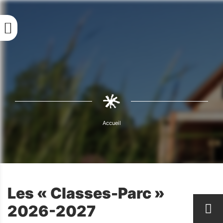
Aller
au
contenu
principal
Fil
d'Ariane
Accueil
Fil
d'Ariane
Les « Classes-Parc »
2026-2027