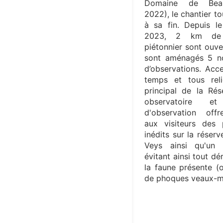
Domaine de Beaug
2022), le chantier t
à sa fin. Depuis l
2023, 2 km de 
piétonnier sont ouve
sont aménagés 5 n
d’observations. Acce
temps et tous rel
principal de la Ré
observatoire 
d'observation off
aux visiteurs des
inédits sur la réserv
Veys ainsi qu'un 
évitant ainsi tout d
la faune présente (o
de phoques veaux-mar