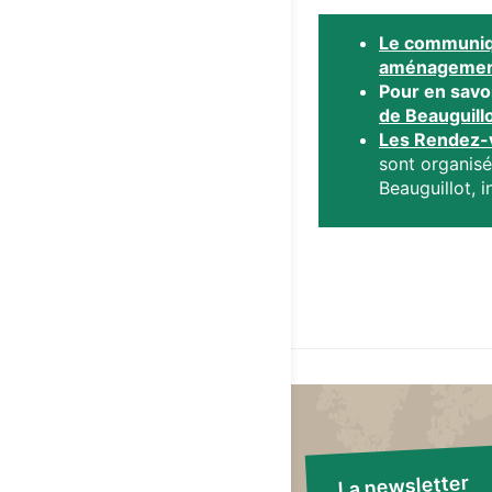
Le communiqu
aménagemen
Pour en savoi
de Beauguill
Les Rendez-v
sont organisé
Beauguillot, i
La newsletter