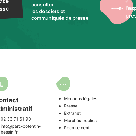
à
ace
consulter
l’e
sse
les dossiers et
pre
communiqués de presse
:
Mentions légales
ontact
Presse
dministratif
Extranet
02 33 71 61 90
Marchés publics
info@parc-cotentin-
Recrutement
bessin.fr