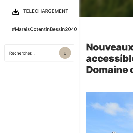
TELECHARGEMENT
#MaraisCotentinBessin2040
Nouveau
accessibl
Domaine d