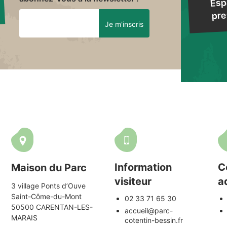
Esp
pre
Information
C
Maison du Parc
visiteur
a
3 village Ponts d’Ouve
Saint-Côme-du-Mont
02 33 71 65 30
50500 CARENTAN-LES-
accueil@parc-
MARAIS
cotentin-bessin.fr