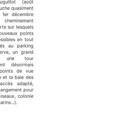
uillot (août
ouche quasiment
e 1er décembre
cheminement
rts sur lesquels
ouveaux points
ssibles en tout
iés au parking
serve, un grand
et une tour
rent désormais
 points de vue
e et la baie des
accès adapté,
érangement pour
iseaux, colonie
ins...).