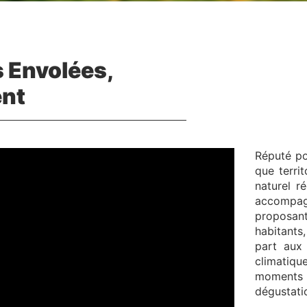
 Envolées,
ent
Réputé po
que terri
naturel r
accompag
proposan
habitants
part aux
climatiqu
moments 
dégustati