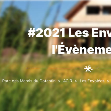
#2021 Les Env
Fil
d'Ariane
l'Évènem
Parc des Marais du Cotentin
AGIR
Les Envolées