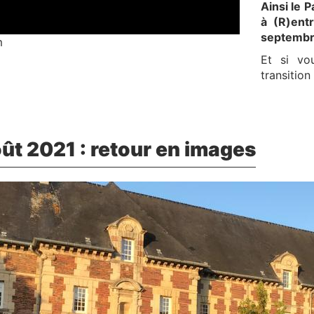
Ainsi le 
à (R)ent
septembre
m
Et si vo
transitio
ût 2021 : retour en images