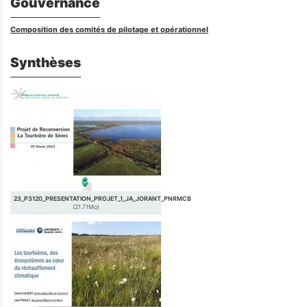
Gouvernance
Composition des comités de pilotage et opérationnel
Synthèses
23_P3120_PRESENTATION_PROJET_1_JA_JORANT_PNRMCB
(21.71Mo)