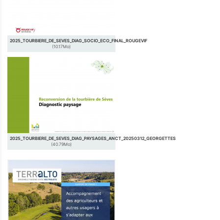
2025_TOURBIERE_DE_SEVES_DIAG_SOCIO_ECO_FINAL_ROUGEVIF
(10.17Mo)
2025_TOURBIERE_DE_SEVES_DIAG_PAYSAGES_ANCT_20250312_GEORGETTES
(40.79Mo)