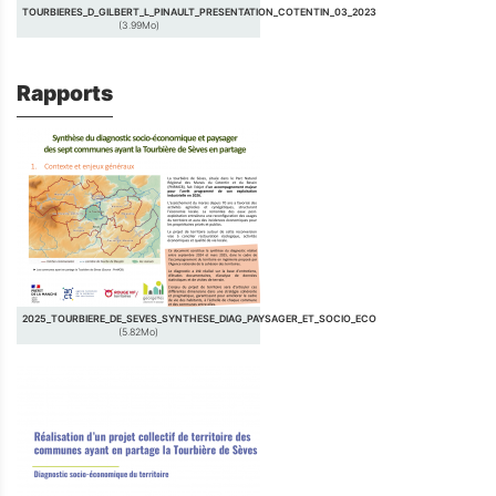
TOURBIERES_D_GILBERT_L_PINAULT_PRESENTATION_COTENTIN_03_2023
(3.99Mo)
Rapports
2025_TOURBIERE_DE_SEVES_SYNTHESE_DIAG_PAYSAGER_ET_SOCIO_ECO
(5.82Mo)