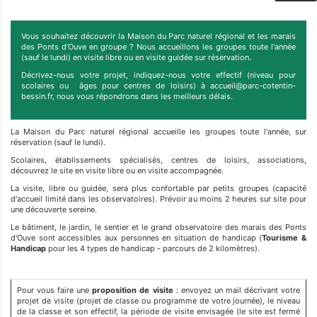
Vous souhaitez découvrir la Maison du Parc naturel régional et les marais
des Ponts d'Ouve en groupe ? Nous accueillons les groupes toute l'année
(sauf le lundi) en visite libre ou en visite guidée sur réservation.
Décrivez-nous votre projet, indiquez-nous votre effectif (niveau pour
scolaires ou âges pour centres de loisirs) à accueil@parc-cotentin-
bessin.fr, nous vous répondrons dans les meilleurs délais.
La Maison du Parc naturel régional accueille les groupes toute l'année, sur
réservation (sauf le lundi).
Scolaires, établissements spécialisés, centres de loisirs, associations,
découvrez le site en visite libre ou en visite accompagnée.
La visite, libre ou guidée, sera plus confortable par petits groupes (capacité
d'accueil limité dans les observatoires). Prévoir au moins 2 heures sur site pour
une découverte sereine.
Le bâtiment, le jardin, le sentier et le grand observatoire des marais des Ponts
d'Ouve sont accessibles aux personnes en situation de handicap (
Tourisme &
Handicap
pour les 4 types de handicap - parcours de 2 kilomètres).
Pour vous faire une
proposition de visite
: envoyez un mail décrivant votre
projet de visite (projet de classe ou programme de votre journée), le niveau
de la classe et son effectif, la période de visite envisagée (le site est fermé