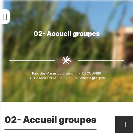
Aller
au
contenu
principal
02- Accueil groupes
Fil
d'Ariane
Parc des Marais du Cotentin
DECOUVRIR
Fil
LA MAISON DU PARC
02- Accueil groupes
d'Ariane
02- Accueil groupes